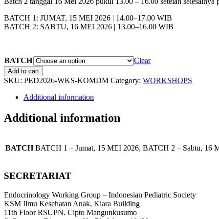
Batch 2 tanggal 16 Mei 2026 pukul 13.00 – 16.00 setelah selesainya
BATCH 1: JUMAT, 15 MEI 2026 | 14.00–17.00 WIB
BATCH 2: SABTU, 16 MEI 2026 | 13.00–16.00 WIB
BATCH
Clear
Tatalaksana
Add to cart
Komprehensif
SKU:
PED2026-WKS-KOMDM
Category:
WORKSHOPS
DM
pada
Additional information
Anak
quantity
Additional information
BATCH
BATCH 1 – Jumat, 15 MEI 2026, BATCH 2 – Sabtu, 16 
SECRETARIAT
Endocrinology Working Group – Indonesian Pediatric Society
KSM Ilmu Kesehatan Anak, Kiara Building
11th Floor RSUPN. Cipto Mangunkusumo